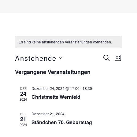
Es sind keine anstehenden Veranstaltungen vorhanden.
Veran
Vera
Anstehende
SUCHE
LISTE
Datum
Ansi
Vergangene Veranstaltungen
Suche
wählen.
Navi
und
Dezember 24, 2024 @ 17:00
-
18:30
DEZ
24
Christmette Wernfeld
2024
Ansich
Dezember 21, 2024
DEZ
Navig
21
Ständchen 70. Geburtstag
2024